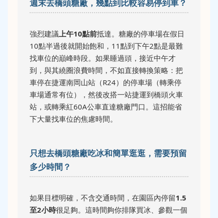
週末去橋頭糖廠，幾點到比較容易停到車？
強烈建議
上午10點前
抵達。糖廠的停車場在假日
10點半過後就開始飽和，11點到下午2點是最難
找車位的巔峰時段。如果睡過頭，接近中午才
到，與其繞圈浪費時間，不如直接轉換策略：把
車停在捷運南岡山站（R24）的停車場（轉乘停
車場通常有位），然後改搭一站捷運到橋頭火車
站，或轉乘紅60A公車直達糖廠門口。這招能省
下大量找車位的焦慮時間。
只想去橋頭糖廠吃冰和簡單逛逛，需要預留
多少時間？
如果目標明確，不含交通時間，在園區內停留
1.5
至2小時
很足夠。這時間夠你排隊買冰、參觀一個