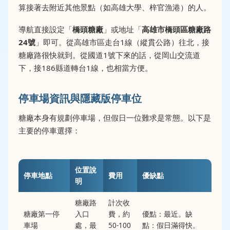
算接著去附近其他景點（如高雄大學、梓官漁港）的人。
導航直接設定「
橋頭糖廠
」或地址「
高雄市橋頭區糖廠路
24號
」即可。從高雄市區走台1線（縱貫公路）往北，接
糖廠路很快就到。從國道1號下來的話，從岡山交流道
下，接186縣道轉台1線，也相當方便。
停車場資訊與隱藏版停車位
糖廠本身有規劃停車場，但假日一位難求是常態。以下是
主要的停車選擇：
位置說
停車地點
費用
優缺點
明
糖廠路
計次收
糖廠第一停
入口
費，約
優點：最近。缺
車場
處，最
50-100
點：假日滿得快。