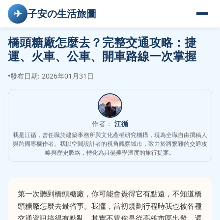
✈
子安の生活旅圖
橋頭糖廠怎麼去？完整交通攻略：捷
運、火車、公車、開車路線一次掌握
•
發布日期: 2026年01月31日
作者：
江循
我是江循，曾任職於建築事務所與文化產權研究機構，現為全職自由撰稿人
與跨國專欄作者。我以空間設計者的視角觀察城市，致力於將繁雜的交通攻
略與歷史脈絡，轉化為具備美學溫度的旅行提案。
第一次聽到橋頭糖廠，你可能會覺得它有點遠，不知道橋
頭糖廠怎麼去最省事。我懂，當初規劃行程時我也被各種
交通資訊搞得有點亂。其實不管你是從高雄市區出發，還