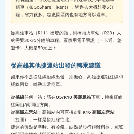
踏車（如GoShare、iRent），騎過去大概只要5分
鐘，省力很多。糖廠園區內也有地方可以還車。
從高雄車站（R11）出發的話，到橋頭火車站（R23）大
約需要30-35分鐘的車程。票價用電子票證（一卡通、悠
遊卡）大概是50元上下。
從高雄其他捷運站出發的轉乘建議
如果你不是從紅線沿線出發，別擔心。高雄捷運就紅線和
橘線兩條，轉乘非常簡單。
從
橘線
任何一站：請在
O5/R10 美麗島站
下車，轉乘紅線
往岡山/南岡山方向。
從
高鐵左營站
：高鐵站內可直接走到
R16 高鐵左營站
（捷運），一樣是搭紅線往北。
捷運的優點是準時、有冷氣，缺點是步行距離稍長，且班