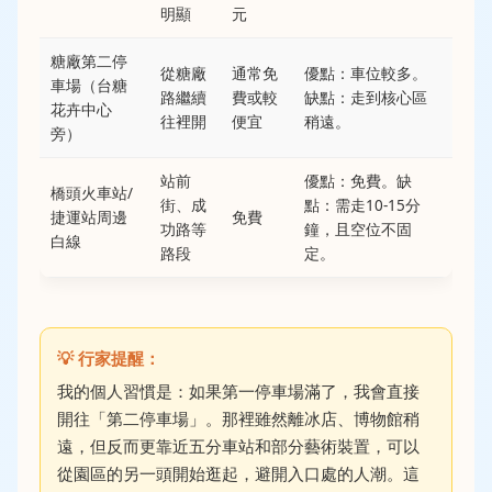
明顯
元
糖廠第二停
從糖廠
通常免
優點：車位較多。
車場（台糖
路繼續
費或較
缺點：走到核心區
花卉中心
往裡開
便宜
稍遠。
旁）
站前
優點：免費。缺
橋頭火車站/
街、成
點：需走10-15分
捷運站周邊
免費
功路等
鐘，且空位不固
白線
路段
定。
我的個人習慣是：如果第一停車場滿了，我會直接
開往「第二停車場」。那裡雖然離冰店、博物館稍
遠，但反而更靠近五分車站和部分藝術裝置，可以
從園區的另一頭開始逛起，避開入口處的人潮。這