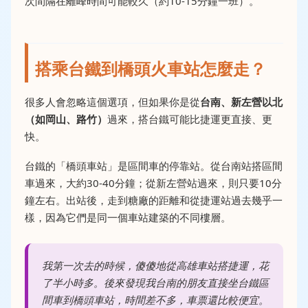
次間隔在離峰時間可能較久（約10-15分鐘一班）。
搭乘台鐵到橋頭火車站怎麼走？
很多人會忽略這個選項，但如果你是從
台南、新左營以北
（如岡山、路竹）
過來，搭台鐵可能比捷運更直接、更
快。
台鐵的「橋頭車站」是區間車的停靠站。從台南站搭區間
車過來，大約30-40分鐘；從新左營站過來，則只要10分
鐘左右。出站後，走到糖廠的距離和從捷運站過去幾乎一
樣，因為它們是同一個車站建築的不同樓層。
我第一次去的時候，傻傻地從高雄車站搭捷運，花
了半小時多。後來發現我台南的朋友直接坐台鐵區
間車到橋頭車站，時間差不多，車票還比較便宜。