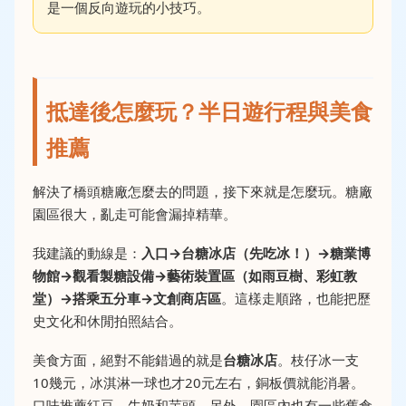
是一個反向遊玩的小技巧。
抵達後怎麼玩？半日遊行程與美食
推薦
解決了橋頭糖廠怎麼去的問題，接下來就是怎麼玩。糖廠
園區很大，亂走可能會漏掉精華。
我建議的動線是：
入口→台糖冰店（先吃冰！）→糖業博
物館→觀看製糖設備→藝術裝置區（如雨豆樹、彩虹教
堂）→搭乘五分車→文創商店區
。這樣走順路，也能把歷
史文化和休閒拍照結合。
美食方面，絕對不能錯過的就是
台糖冰店
。枝仔冰一支
10幾元，冰淇淋一球也才20元左右，銅板價就能消暑。
口味推薦紅豆、牛奶和芋頭。另外，園區內也有一些舊倉