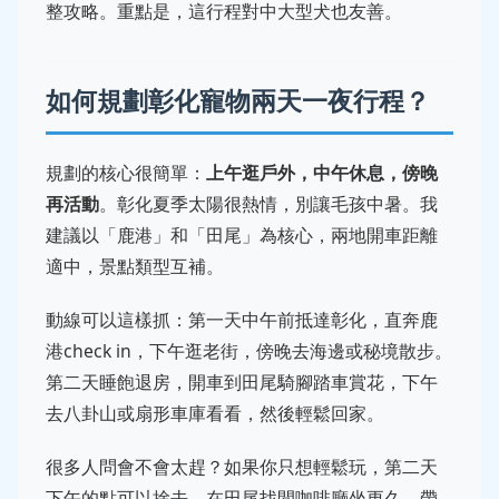
整攻略。重點是，這行程對中大型犬也友善。
如何規劃彰化寵物兩天一夜行程？
規劃的核心很簡單：
上午逛戶外，中午休息，傍晚
再活動
。彰化夏季太陽很熱情，別讓毛孩中暑。我
建議以「鹿港」和「田尾」為核心，兩地開車距離
適中，景點類型互補。
動線可以這樣抓：第一天中午前抵達彰化，直奔鹿
港check in，下午逛老街，傍晚去海邊或秘境散步。
第二天睡飽退房，開車到田尾騎腳踏車賞花，下午
去八卦山或扇形車庫看看，然後輕鬆回家。
很多人問會不會太趕？如果你只想輕鬆玩，第二天
下午的點可以捨去，在田尾找間咖啡廳坐更久。帶