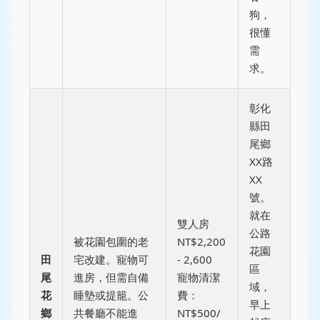
狗，
很懂
需
求。
彰化
縣田
尾鄉
XX路
XX
號。
就在
雙人房
公路
被花園包圍的老
NT$2,200
花園
田
宅改建。寵物可
- 2,600
區
尾
進房，但需自備
寵物清潔
域，
花
睡墊或提籠。公
費：
早上
鄉
共餐廳不能進
NT$500/