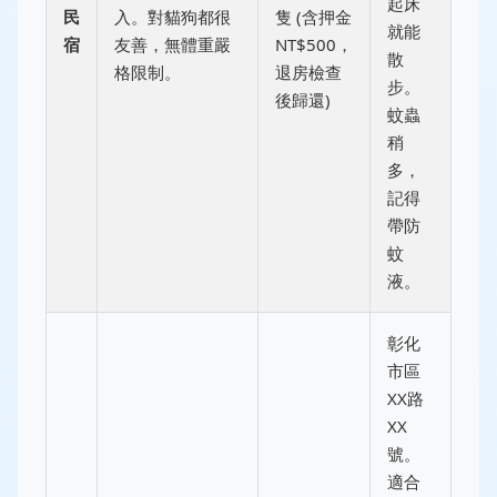
起床
民
入。對貓狗都很
隻 (含押金
就能
宿
友善，無體重嚴
NT$500，
散
格限制。
退房檢查
步。
後歸還)
蚊蟲
稍
多，
記得
帶防
蚊
液。
彰化
市區
XX路
XX
號。
適合