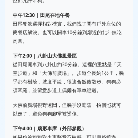
位都允許帶狗。
中午12:30 | 田尾在地午餐
田尾餐飲選擇相對樸實，我們找了間有戶外座位的
簡餐店解決。也可以開車10分鐘到鄰近的北斗鎮吃
肉圓。
下午2:00 | 八卦山大佛風景區
從田尾開車到八卦山約30分鐘。這裡的重點是「天
空步道」和「大佛前廣場」。步道全長約1公里，幾
乎都有樹蔭，坡度平緩，很適合飯後散步。狗狗必
須牽繩，並留意步道上偶爾有單車經過。
大佛前廣場視野遼闊，但幾乎沒遮蔭，拍個照就可
以走了，避免狗狗腳掌被燙傷。
下午4:00 | 扇形車庫（外部參觀）
如果你的狗狗對火車聲音不敏感，可以順路繞過