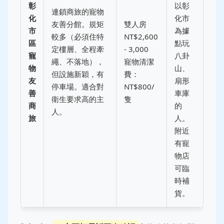
彰
以彰
連鎖商旅的寵物
化
化市
友善分館。規矩
雙人房
市
為據
較多（必須住特
NT$2,600
區
點玩
定樓層、全程牽
- 3,000
寵
八卦
繩、不落地），
寵物清潔
物
山、
但設施新穎，有
費：
友
扇形
停車場。適合對
NT$800/
善
車庫
衛生要求高的主
隻
商
的
人。
旅
人。
附近
有寵
物店
可臨
時補
貨。