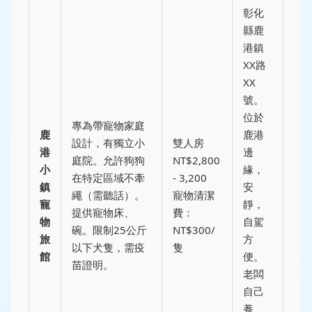
彰化
縣鹿
港鎮
XX路
XX
號。
位於
專為帶寵物家庭
鹿
鹿港
設計，有獨立小
雙人房
港
邊
庭院。允許狗狗
NT$2,800
小
緣，
在特定區域不牽
- 3,200
鎮
安
繩（需聽話）。
寵物清潔
寵
靜，
提供寵物床、
費：
物
自駕
碗。限制25公斤
NT$300/
旅
方
以下犬隻，需疫
隻
館
便。
苗證明。
老闆
自己
養