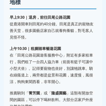
地標
早上9:30 | 退房，前往田尾公路花園
從鹿港開車到田尾約40分鐘。田尾是真正的寵物友
善天堂，很多園藝店家自己就養狗養貓，對毛客人
見怪不怪。
上午10:30 | 租腳踏車暢遊花園
在「田尾公路花園遊客服務中心」附近有多家租車
行，我們租了一台四人協力車（前面有籃子可讓中
小型犬坐）。記得要寵物也坐好，別讓牠跳車。騎
在綠蔭道上，兩旁都是盆景和花圃，速度慢，風很
涼，狗狗東聞西看，非常開心。
推薦騎到「
菁芳園
」或「
隆盛園藝
」這類有開放空
間的園區，可以停下喝杯飲料。大部分店家戶外座