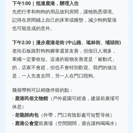
下午1:00 | 抵達鹿港，辦理入住
先把行李和狗狗的用品放到房間，讓牠熟悉環境。
記得在房間鋪上自己的床單或睡墊，減少狗狗緊張
也可能造成的意外。
下午2:30 | 漫步鹿港老街 (中山路、瑤林街、埔頭街)
老街石板路對狗狗腳掌還算友善，但假日人潮多，
牽繩一定要收短。這邊的寵物友善度是「被動式」
的，店家不會趕，但也不會特別歡迎。我們的做法
是，一人先進去問，另一人在門口陪狗。
幾個帶狗可以稍微停留的點：
-
鹿港民俗文物館
（戶外庭園可經過，建築前廣場可
休息）
-
老龍師肉包
（外帶，門口有陰影處可短暫等候）
-
鹿港公會堂
前廣場（空間開闊，適合讓狗喝喝水）