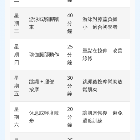
星
40
游泳或騎腳踏
游泳對膝蓋負擔
期
分
車
小，適合初學者
三
鐘
星
25
重點在拉伸，改善
期
瑜伽腿部動作
分
線條
四
鐘
星
30
跳繩 + 腿部
跳繩後按摩幫助放
期
分
按摩
鬆肌肉
五
鐘
星
20
休息或輕度散
讓肌肉恢復，避免
期
分
步
過度訓練
六
鐘