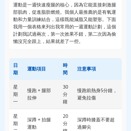
運動是一週快速瘦腿的核心，因為它能直接刺激腿
部肌肉，促進脂肪燃燒。我個人最推薦的是有氧運
動和力量訓練結合，這樣既能減脂又能塑形。下面
我用一個表格來列出我常用的一週運動計劃，這個
計劃我試過兩次，第一次效果不錯，第二次因為偷
懶沒完全跟上，結果就差了一些。
日
時
運動項目
注意事項
期
間
星
30
慢跑 + 腿部
慢跑前熱身5分鐘，
期
分
拉伸
避免拉傷
一
鐘
星
20
深蹲 + 抬腿
深蹲時膝蓋不要超
期
分
運動
過腳尖
二
鐘