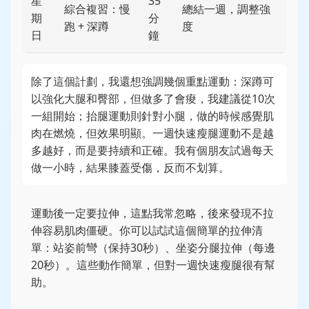
星
35
綜合複習：慢
總結一週，調整強
期
分
跑 + 深蹲
度
日
鐘
除了這個計劃，我還想強調幾個重點運動：深蹲可
以強化大腿和臀部，但做多了會痠，我建議從10次
一組開始；抬腿運動則針對小腿，做的時候感覺肌
肉在燃燒，但效果明顯。一週快速瘦腿運動不是越
多越好，而是要持續和正確。我有個朋友試過每天
做一小時，結果膝蓋受傷，反而不划算。
運動後一定要拉伸，這點我常忽略，後來發現不拉
伸容易肌肉僵硬。你可以試試這個簡單的拉伸清
單：站姿前彎（保持30秒）、坐姿分腿拉伸（每邊
20秒）。這些動作簡單，但對一週快速瘦腿很有幫
助。