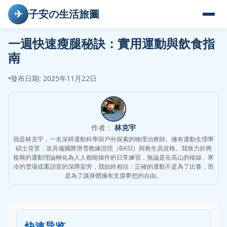
✈
子安の生活旅圖
一週快速瘦腿秘訣：實用運動與飲食指
南
•
發布日期: 2025年11月22日
作者：
林克宇
我是林克宇，一名深耕運動科學與戶外探索的物理治療師。擁有運動生理學
碩士背景，並具備國際滑雪教練證照（BASI）與救生員資格。我致力於將
複雜的運動理論轉化為人人都能操作的日常練習，無論是在高山的稜線、寒
冷的雪場或重訓室的深蹲架旁，我始終相信：正確的運動不是為了比賽，而
是為了讓身體擁有支撐夢想的自由。
快速导览