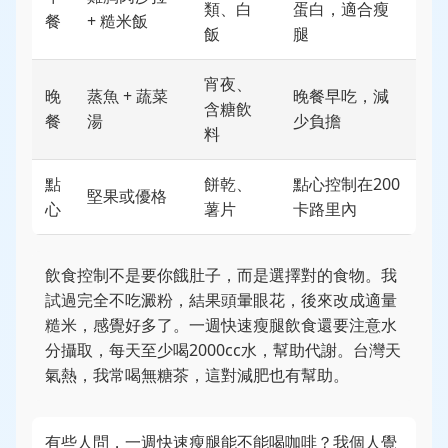
類、白
蛋白，適合瘦
餐
+ 糙米飯
飯
腿
宵夜、
晚
蒸魚 + 蔬菜
晚餐早吃，減
含糖飲
餐
湯
少負擔
料
點
餅乾、
點心控制在200
堅果或優格
心
薯片
卡路里內
飲食控制不是要你餓肚子，而是選擇對的食物。我
試過完全不吃澱粉，結果頭暈眼花，後來改成適量
糙米，感覺好多了。一週快速瘦腿飲食還要注意水
分攝取，每天至少喝2000cc水，幫助代謝。台灣天
氣熱，我常喝無糖茶，這對減肥也有幫助。
有些人問，一週快速瘦腿能不能喝咖啡？我個人覺