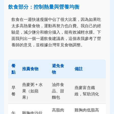
飲食部分：控制熱量與營養均衡
飲食在一週快速瘦腿中佔了很大比重，因為如果吃
太多高熱量食物，運動再努力也白費。我自己的經
驗是，減少鹽分和糖分攝入，能有效減輕水腫。下
面我列出一個一週飲食建議表，這個表我參考了營
養師的意見，並根據台灣常見食物調整。
餐
避免食
推薦食物
備註
點
物
燕麥粥 + 水
油炸食
早
燕麥富含纖
果（如蘋
品、甜
餐
維，幫助消化
果）
麵包
高脂肉
雞胸肉低脂高
午
雞胸肉沙拉