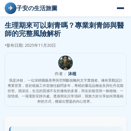
✈
子安の生活旅圖
生理期來可以刺青嗎？專業刺青師與醫
師的完整風險解析
•
發布日期: 2025年11月20日
作者：
沐植
我是沐植， 一位深耕園藝美學與空間斷捨離的文字實踐者。擁有景觀設計
專業背景，曾於植栽工作室擔任顧問多年，專精於蘭花品種改良與牡丹花期
控管。我深信，生活的質感不在於擁有的多寡，而在於能否與一株植物、一
段情感、一場電影安靜共處。透過簡化日常瑣碎，我致力於分享如何用最純
粹的方式，構築出豐盈的內心世界。