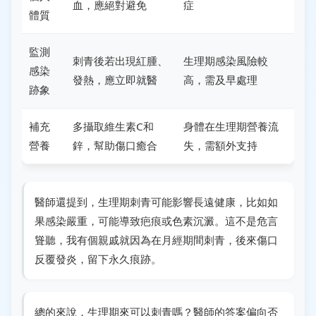
血，應絕對避免
症
體質
監測
刺青後若出現紅腫、
生理期感染風險較
感染
發熱，應立即就醫
高，需及早處理
跡象
補充
多攝取維生素C和
身體在生理期營養流
營養
鋅，幫助傷口癒合
失，需額外支持
醫師還提到，生理期刺青可能影響長遠健康，比如如
果感染嚴重，可能導致疤痕或色素沉澱。這不是危言
聳聽，我有個親戚就因為在月經期間刺青，後來傷口
反覆發炎，留下永久痕跡。
總的來說，生理期來可以刺青嗎？醫師的答案偏向否