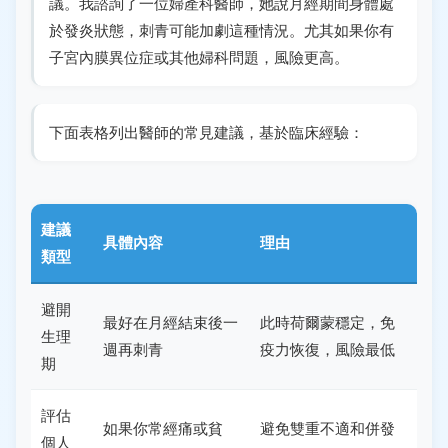
議。我諮詢了一位婦產科醫師，她說月經期間身體處
於發炎狀態，刺青可能加劇這種情況。尤其如果你有
子宮內膜異位症或其他婦科問題，風險更高。
下面表格列出醫師的常見建議，基於臨床經驗：
建議
具體內容
理由
類型
避開
最好在月經結束後一
此時荷爾蒙穩定，免
生理
週再刺青
疫力恢復，風險最低
期
評估
如果你常經痛或貧
避免雙重不適和併發
個人