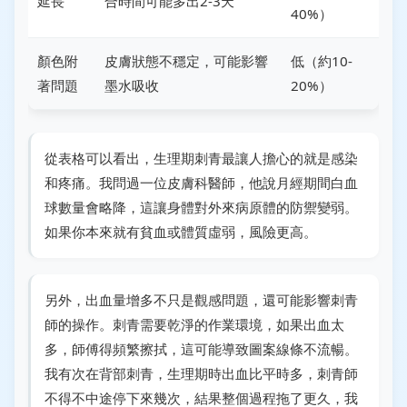
延長
合時間可能多出2-3天
40%）
顏色附
皮膚狀態不穩定，可能影響
低（約10-
著問題
墨水吸收
20%）
從表格可以看出，生理期刺青最讓人擔心的就是感染
和疼痛。我問過一位皮膚科醫師，他說月經期間白血
球數量會略降，這讓身體對外來病原體的防禦變弱。
如果你本來就有貧血或體質虛弱，風險更高。
另外，出血量增多不只是觀感問題，還可能影響刺青
師的操作。刺青需要乾淨的作業環境，如果出血太
多，師傅得頻繁擦拭，這可能導致圖案線條不流暢。
我有次在背部刺青，生理期時出血比平時多，刺青師
不得不中途停下來幾次，結果整個過程拖了更久，我