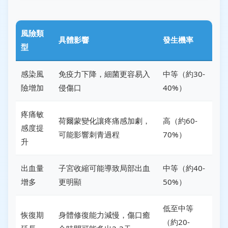
風險類
具體影響
發生機率
型
感染風
免疫力下降，細菌更容易入
中等（約30-
險增加
侵傷口
40%）
疼痛敏
荷爾蒙變化讓疼痛感加劇，
高（約60-
感度提
可能影響刺青過程
70%）
升
出血量
子宮收縮可能導致局部出血
中等（約40-
增多
更明顯
50%）
低至中等
恢復期
身體修復能力減慢，傷口癒
（約20-