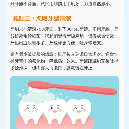
到牙齦不會痛。試試用非慣用手刷牙，力道自然減小。
錯誤三：忽略牙縫清潔
牙刷只能清潔70%牙面，剩下30%在牙縫。不用牙線，等
於留死角給細菌。我起初覺得牙線麻煩，但養成習慣後，
牙齦出血改善很多。牙線棒更方便，隨身帶幾支。
還有個少被提及的錯誤：刷牙後立刻漱口太多次。這會沖
掉牙膏中的氟化物，降低防蛀效果。牙醫建議刷完後吐掉
多餘泡沫，但不要大力漱口，讓氟留在牙上。