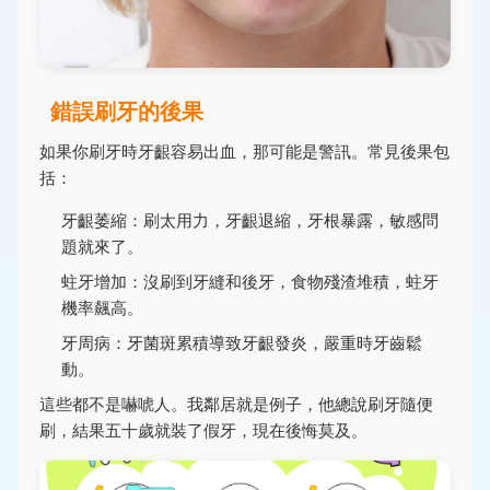
錯誤刷牙的後果
如果你刷牙時牙齦容易出血，那可能是警訊。常見後果包
括：
牙齦萎縮：刷太用力，牙齦退縮，牙根暴露，敏感問
題就來了。
蛀牙增加：沒刷到牙縫和後牙，食物殘渣堆積，蛀牙
機率飆高。
牙周病：牙菌斑累積導致牙齦發炎，嚴重時牙齒鬆
動。
這些都不是嚇唬人。我鄰居就是例子，他總說刷牙隨便
刷，結果五十歲就裝了假牙，現在後悔莫及。