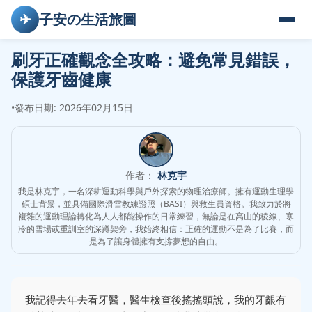
✈
子安の生活旅圖
刷牙正確觀念全攻略：避免常見錯誤，
保護牙齒健康
•
發布日期: 2026年02月15日
作者：
林克宇
我是林克宇，一名深耕運動科學與戶外探索的物理治療師。擁有運動生理學
碩士背景，並具備國際滑雪教練證照（BASI）與救生員資格。我致力於將
複雜的運動理論轉化為人人都能操作的日常練習，無論是在高山的稜線、寒
冷的雪場或重訓室的深蹲架旁，我始終相信：正確的運動不是為了比賽，而
是為了讓身體擁有支撐夢想的自由。
我記得去年去看牙醫，醫生檢查後搖搖頭說，我的牙齦有