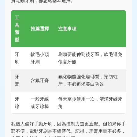
貴電動牙刷，卻忽略基本選擇。
工
具
推薦選擇
注意事項
類
型
牙
軟毛小頭
刷頭要能伸到後牙區，軟毛避免
刷
牙刷
傷害牙齦
牙
氟化物能強化琺瑯質，預防蛀
含氟牙膏
膏
牙，不必追求美白功效
牙
一般牙線
每天至少使用一次，清潔牙縫死
線
或牙線棒
角
我個人偏好手動牙刷，因為控制力道更直覺。但如果你手
部不便，電動牙刷是不錯替代。記得，牙膏用量不必多，