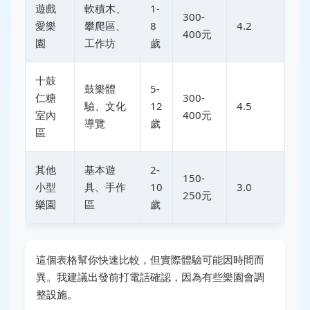
遊戲
軟積木、
1-
300-
愛樂
攀爬區、
8
4.2
400元
園
工作坊
歲
十鼓
鼓樂體
5-
仁糖
300-
驗、文化
12
4.5
室內
400元
導覽
歲
區
其他
基本遊
2-
150-
小型
具、手作
10
3.0
250元
樂園
區
歲
這個表格幫你快速比較，但實際體驗可能因時間而
異。我建議出發前打電話確認，因為有些樂園會調
整設施。