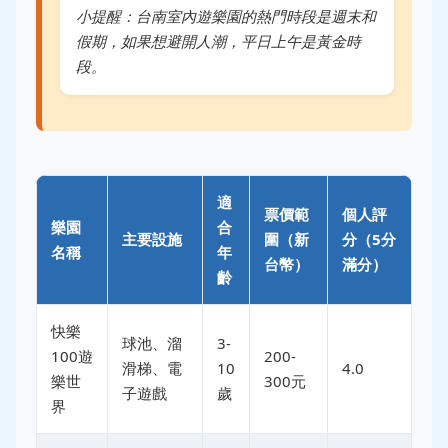
小提醒：台南室內遊樂園的熱門時段是週末和
假期，如果想避開人潮，平日上午是黃金時
段。
適
票價範
個人評
樂園
合
主要設施
圍（新
分（5分
名稱
年
台幣）
滿分）
齡
快樂
球池、溜
3-
100遊
200-
滑梯、電
10
4.0
樂世
300元
子遊戲
歲
界