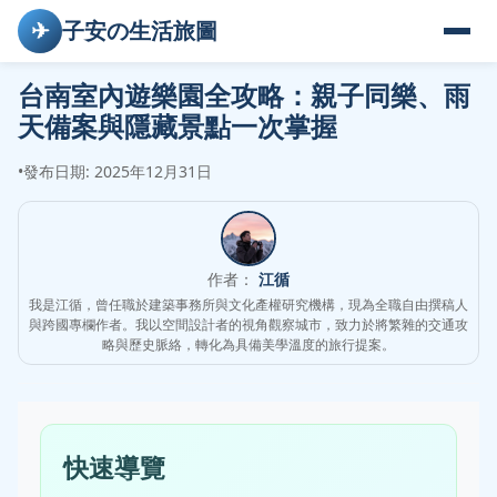
✈
子安の生活旅圖
台南室內遊樂園全攻略：親子同樂、雨
天備案與隱藏景點一次掌握
•
發布日期: 2025年12月31日
作者：
江循
我是江循，曾任職於建築事務所與文化產權研究機構，現為全職自由撰稿人
與跨國專欄作者。我以空間設計者的視角觀察城市，致力於將繁雜的交通攻
略與歷史脈絡，轉化為具備美學溫度的旅行提案。
快速導覽