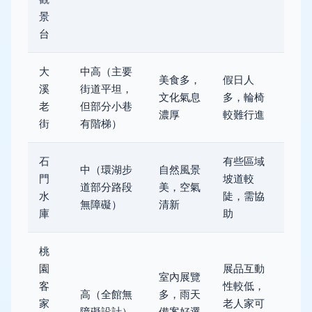
景
台
大
中高（主要
美食多，
假日人
溪
街道平坦，
文化氣息
多，輪椅
老
但部分小巷
濃厚
較難行進
街
有階梯）
石
有些區域
中（環湖步
自然風景
門
坡道較
道部分路段
美，空氣
水
陡，需協
無障礙）
清新
庫
助
桃
園
展品互動
室內展覽
客
性較低，
高（全館無
多，雨天
家
老人家可
障礙設計）
備案好選