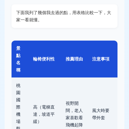
下面我列了幾個我去過的點，用表格比較一下，大
家一看就懂。
景
點
輪椅便利性
推薦理由
注意事項
名
稱
桃
園
國
視野開
際
高（電梯直
闊，老人
風大時要
機
達，坡道平
家喜歡看
帶外套
場
緩）
飛機起降
觀