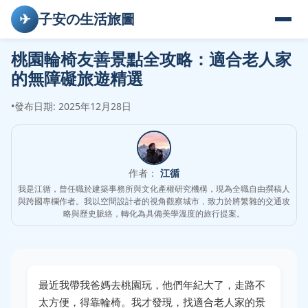
✈
子安の生活旅圖
桃園輪椅友善景點全攻略：適合老人家
的無障礙旅遊精選
•
發布日期: 2025年12月28日
作者：
江循
我是江循，曾任職於建築事務所與文化產權研究機構，現為全職自由撰稿人
與跨國專欄作者。我以空間設計者的視角觀察城市，致力於將繁雜的交通攻
略與歷史脈絡，轉化為具備美學溫度的旅行提案。
最近我帶我爸媽去桃園玩，他們年紀大了，走路不
太方便，得靠輪椅。我才發現，找適合老人家的景