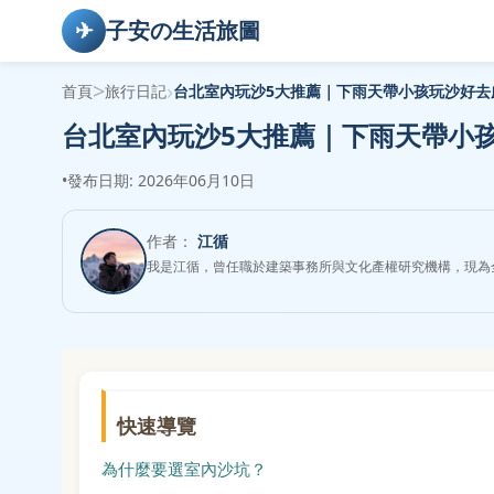
✈
子安の生活旅圖
>
›
首頁
旅行日記
台北室內玩沙5大推薦｜下雨天帶小孩玩沙好去
台北室內玩沙5大推薦｜下雨天帶小
•
發布日期: 2026年06月10日
作者：
江循
我是江循，曾任職於建築事務所與文化產權研究機構，現為
快速導覽
為什麼要選室內沙坑？