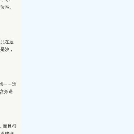
座位區。
女兒在這
都是沙，
施——進
含旁邊
，而且很
透過玻璃