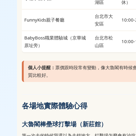
湖區
休）
台北市大
FunnyKids親子餐廳
10:00-
安區
BabyBoss職業體驗城（京華城
台北市松
10:00-
原址旁）
山區
個人小提醒：
票價跟時段常有變動，像大魯閣有時候
質比較好。
各場地實際體驗心得
大魯閣棒壘球打擊場（新莊館）
第一次去的時候我還以為走錯地方，打擊場怎麼會有沙坑