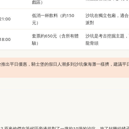
戲區）
低消一杯飲料（約150
沙坑在獨立包廂，適合
21:00
元）
派對
套票約650元（含所有體
沙坑是考古挖掘主題，
18:00
驗）
龍骨頭
會推出平日優惠，騎士堡的假日人潮多到沙坑像海灘一樣擠，建議平
？原來他們在等候區旁邊規劃了一塊約10坪的沙坑，放了好幾組鏟