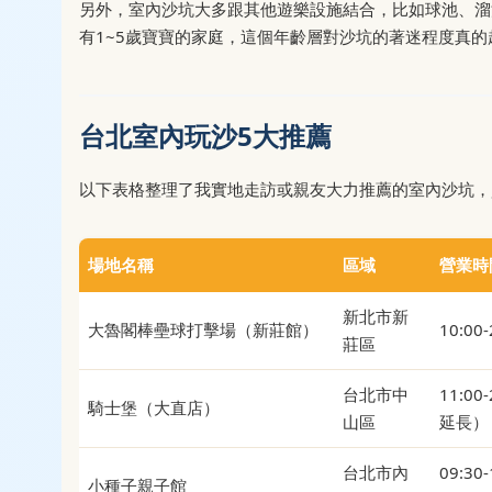
另外，室內沙坑大多跟其他遊樂設施結合，比如球池、溜
有1~5歲寶寶的家庭，這個年齡層對沙坑的著迷程度真的
台北室內玩沙5大推薦
以下表格整理了我實地走訪或親友大力推薦的室內沙坑，
場地名稱
區域
營業時
新北市新
大魯閣棒壘球打擊場（新莊館）
10:00-
莊區
台北市中
11:00
騎士堡（大直店）
山區
延長）
台北市內
09:30
小種子親子館