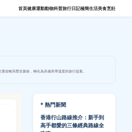
首頁
健康運動
動物科普
旅行日記
極簡生活
美食烹飪
交通攻略與歷史脈絡，轉化為具備美學溫度的旅行提案。
* 熱門新聞
香港行山路線推介：新手到
高手都愛的三條經典路線全