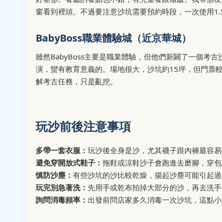
窗看到裡頭。不過要注意沙坑需要預約時段，一次使用1.
BabyBoss職業體驗城（近京華城）
雖然BabyBoss主要是職業體驗，但他們新闢了一個
演，蠻有教育意義的。場地很大，沙坑約15坪，但門票
解考古任務，只是亂挖。
玩沙前後注意事項
多帶一套衣服：
玩沙後全身是沙，尤其襪子跟內褲最容易
避免穿開放式鞋子：
拖鞋或涼鞋沙子會跑進去磨腳，穿包
慎防沙塵：
有些沙坑的沙比較乾燥，揚起沙塵可能引起過
玩完別急著洗：
先用手或乾布拍掉大部分的沙，再去洗手
詢問消毒頻率：
出發前問店家多久消毒一次沙坑，這點小