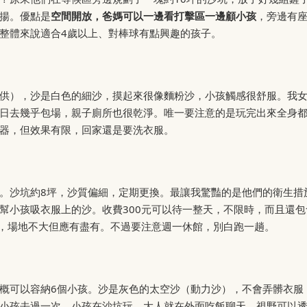
揚。優點是
空間開放，爸媽可以一邊看打擊區一邊顧小孩
，旁邊有
整體來說適合4歲以上、對棒球有點興趣的孩子。
供），沙是白色的細沙，摸起來很像麵粉沙，小孩觸感很舒服。我
日去幾乎包場，親子廁所也很乾淨。唯一要注意的是玩完出來全身
器，但效果有限，回家還是要洗衣服。
。沙坑約8坪，沙質偏細，定期更換。最讓我驚豔的是他們的衛生措
幫小孩吸衣服上的沙。收費300元可以待一整天，不限時，而且還包
寶，場地不大但應有盡有。不過要注意週一休館，別白跑一趟。
概可以容納6個小孩。沙是灰色的太空沙（動力沙），不會弄髒衣服
小孩去過一次，小孩在沙坑玩，大人就在外面吃飯聊天，視野可以