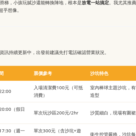
滑梯，小孩玩膩沙還能轉換陣地，根本是
放電一站搞定
。我尤其推
超乎想像。
資訊持續更新中，出發前建議先打電話確認營業狀況。
間
票價參考
沙坑特色
入場清潔費100元（可抵
室內棒球主題沙坑，有
22:00
消費）
造型
-20:00（假日
單次玩沙區200元/2hr
沙質細白，現場有圍裙
-17:30（週一
單次300元（含沙坑+遊
衛生控管嚴格，沙坑每