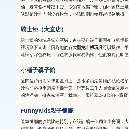
桶，還有假棒球跟手套。沙的質地偏中粗，但不會塵土飛
缺點是沙坑周圍沒有軟墊，小孩跌倒比較容易撞到地板。
騎士堡（大直店）
騎士堡的沙坑是獨立區域，進去要穿襪子跟圍裙（現場提
裡玩到不肯走，因為他們有
大型挖土機玩具
可以操作。平
建議穿深色衣服，白色衣服很容易顯髒。他們有提供吹塵
小種子親子館
這間位於內湖科學園區附近，是很多內湖爸媽的私藏名單
沙坑前必須用酒精消毒手部，玩完後工作人員會拿吸塵器
的溜滑梯、扮家家酒區。我個人非常推薦2~3歲的小寶
FunnyKids親子餐廳
這家餐廳的沙坑比較特別，它設計成一個獨立小房間，大
好塑形。餐廳的餐點也不錯，有兒童餐跟燉飯。我帶朋友