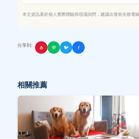
本文資訊基於個人實際體驗與現場詢問，建議出發前先致電
分享到:
🐧
💬
🐦
f
相關推薦