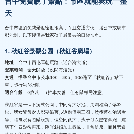
台中免費親子景點：市區就能爽玩一整
天
台中市區的免費景點密度很高，而且交通方便，搭公車或騎車
都能到。以下幾個是我家孩子最常去的口袋名單。
1. 秋紅谷景觀公園（秋紅谷廣場）
地址：
台中市西屯區朝馬路（近台灣大道）
營業時間：
全天開放（夜間有燈光）
交通：
搭乘台中市公車300、305、306路至「秋紅谷」站下
車，步行約3分鐘。
適合年齡：
0歲以上（推車友善，但有階梯需注意）
秋紅谷是一個下沉式公園，中間有大水池，周圍種滿了落羽
松。我女兒每次去都要沿著步道跑個兩三圈，然後蹲在池邊看
魚。這裡沒有遊樂設施，但空間很大，孩子可以盡情奔跑。建
議下午四點後再來，陽光斜照加上微風，非常舒服。而且旁邊