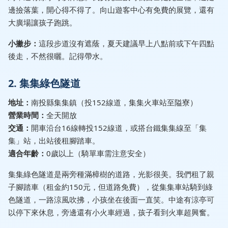
邊撿落葉，開心得不得了。向山遊客中心有免費的展覽，還有
大廣場讓孩子跑跳。
小撇步：
這段步道沒有遮蔭，夏天建議早上八點前或下午四點
後走，不然很曬。記得帶水。
2. 集集綠色隧道
地址：
南投縣集集鎮（投152線道，集集火車站至隘寮）
營業時間：
全天開放
交通：
開車沿台16線轉投152線道，或搭台鐵集集線至「集
集」站，出站後租腳踏車。
適合年齡：
0歲以上（騎單車需注意安全）
集集綠色隧道是兩旁種滿樟樹的道路，光影很美。我們租了親
子腳踏車（租金約150元，但道路免費），從集集車站騎到綠
色隧道，一路涼風吹拂，小孩坐在後面一直笑。中途有涼亭可
以停下來休息，旁邊還有小火車經過，孩子看到火車超興奮。