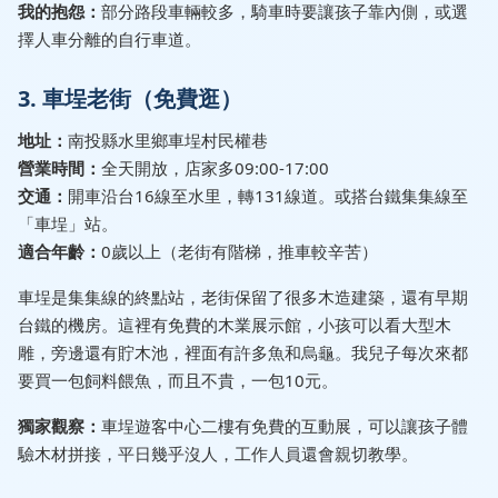
我的抱怨：
部分路段車輛較多，騎車時要讓孩子靠內側，或選
擇人車分離的自行車道。
3. 車埕老街（免費逛）
地址：
南投縣水里鄉車埕村民權巷
營業時間：
全天開放，店家多09:00-17:00
交通：
開車沿台16線至水里，轉131線道。或搭台鐵集集線至
「車埕」站。
適合年齡：
0歲以上（老街有階梯，推車較辛苦）
車埕是集集線的終點站，老街保留了很多木造建築，還有早期
台鐵的機房。這裡有免費的木業展示館，小孩可以看大型木
雕，旁邊還有貯木池，裡面有許多魚和烏龜。我兒子每次來都
要買一包飼料餵魚，而且不貴，一包10元。
獨家觀察：
車埕遊客中心二樓有免費的互動展，可以讓孩子體
驗木材拼接，平日幾乎沒人，工作人員還會親切教學。