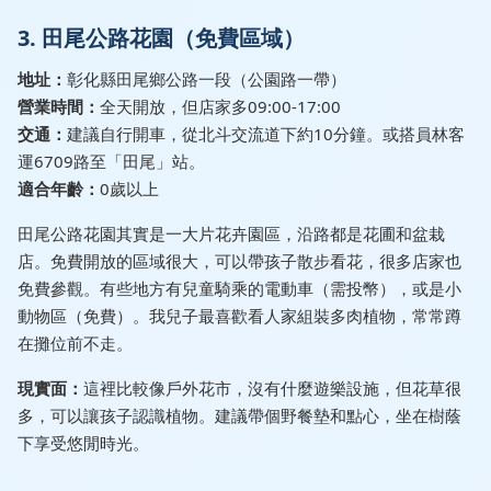
3. 田尾公路花園（免費區域）
地址：
彰化縣田尾鄉公路一段（公園路一帶）
營業時間：
全天開放，但店家多09:00-17:00
交通：
建議自行開車，從北斗交流道下約10分鐘。或搭員林客
運6709路至「田尾」站。
適合年齡：
0歲以上
田尾公路花園其實是一大片花卉園區，沿路都是花圃和盆栽
店。免費開放的區域很大，可以帶孩子散步看花，很多店家也
免費參觀。有些地方有兒童騎乘的電動車（需投幣），或是小
動物區（免費）。我兒子最喜歡看人家組裝多肉植物，常常蹲
在攤位前不走。
現實面：
這裡比較像戶外花市，沒有什麼遊樂設施，但花草很
多，可以讓孩子認識植物。建議帶個野餐墊和點心，坐在樹蔭
下享受悠閒時光。