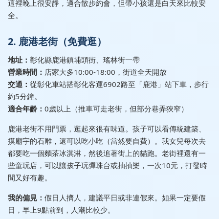
這裡晚上很安靜，適合散步約會，但帶小孩還是白天來比較安
全。
2. 鹿港老街（免費逛）
地址：
彰化縣鹿港鎮埔頭街、瑤林街一帶
營業時間：
店家大多10:00-18:00，街道全天開放
交通：
從彰化車站搭彰化客運6902路至「鹿港」站下車，步行
約5分鐘。
適合年齡：
0歲以上（推車可走老街，但部分巷弄狹窄）
鹿港老街不用門票，逛起來很有味道。孩子可以看傳統建築、
摸廟宇的石雕，還可以吃小吃（當然要自費）。我女兒每次去
都要吃一個麵茶冰淇淋，然後追著街上的貓跑。老街裡還有一
些童玩店，可以讓孩子玩彈珠台或抽抽樂，一次10元，打發時
間又好有趣。
我的偏見：
假日人擠人，建議平日或非連假來。如果一定要假
日，早上9點前到，人潮比較少。