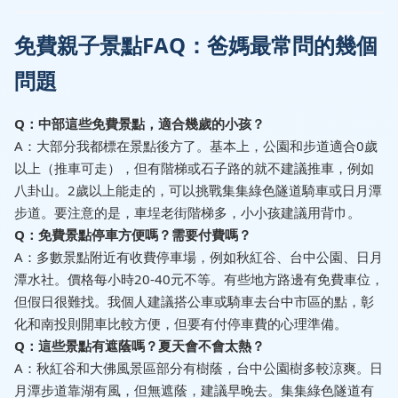
免費親子景點FAQ：爸媽最常問的幾個
問題
Q：中部這些免費景點，適合幾歲的小孩？
A：大部分我都標在景點後方了。基本上，公園和步道適合0歲
以上（推車可走），但有階梯或石子路的就不建議推車，例如
八卦山。2歲以上能走的，可以挑戰集集綠色隧道騎車或日月潭
步道。要注意的是，車埕老街階梯多，小小孩建議用背巾。
Q：免費景點停車方便嗎？需要付費嗎？
A：多數景點附近有收費停車場，例如秋紅谷、台中公園、日月
潭水社。價格每小時20-40元不等。有些地方路邊有免費車位，
但假日很難找。我個人建議搭公車或騎車去台中市區的點，彰
化和南投則開車比較方便，但要有付停車費的心理準備。
Q：這些景點有遮蔭嗎？夏天會不會太熱？
A：秋紅谷和大佛風景區部分有樹蔭，台中公園樹多較涼爽。日
月潭步道靠湖有風，但無遮蔭，建議早晚去。集集綠色隧道有