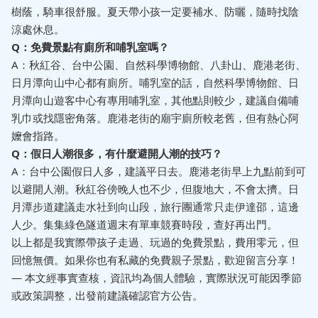
樹蔭，騎車很舒服。夏天帶小孩一定要補水、防曬，隨時找陰
涼處休息。
Q：免費景點有廁所和哺乳室嗎？
A：秋紅谷、台中公園、自然科學博物館、八卦山、鹿港老街、
日月潭向山中心都有廁所。哺乳室的話，自然科學博物館、日
月潭向山遊客中心有專用哺乳室，其他點則較少，建議自備哺
乳巾或找隱密角落。鹿港老街的廟宇廁所較老舊，但有熱心阿
嬤會指路。
Q：假日人潮很多，有什麼避開人潮的技巧？
A：台中公園假日人多，建議平日去。鹿港老街早上九點前到可
以避開人潮。秋紅谷傍晚人也不少，但腹地大，不會太擠。日
月潭步道建議走水社到向山段，旅行團通常只走伊達邵，這邊
人少。集集綠色隧道週末有單車競賽時段，查好再出門。
以上都是我實際帶孩子走過、玩過的免費景點，費用零元，但
回憶無價。如果你也有私藏的免費親子景點，歡迎留言分享！
— 本文經事實查核，資訊均為個人體驗，實際狀況可能因季節
或政策調整，出發前建議確認官方公告。