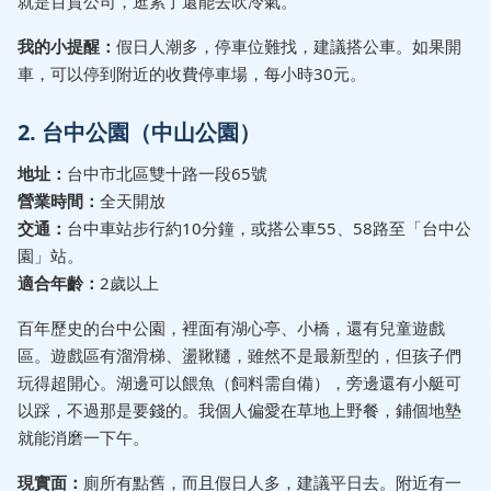
就是百貨公司，逛累了還能去吹冷氣。
我的小提醒：
假日人潮多，停車位難找，建議搭公車。如果開
車，可以停到附近的收費停車場，每小時30元。
2. 台中公園（中山公園）
地址：
台中市北區雙十路一段65號
營業時間：
全天開放
交通：
台中車站步行約10分鐘，或搭公車55、58路至「台中公
園」站。
適合年齡：
2歲以上
百年歷史的台中公園，裡面有湖心亭、小橋，還有兒童遊戲
區。遊戲區有溜滑梯、盪鞦韆，雖然不是最新型的，但孩子們
玩得超開心。湖邊可以餵魚（飼料需自備），旁邊還有小艇可
以踩，不過那是要錢的。我個人偏愛在草地上野餐，鋪個地墊
就能消磨一下午。
現實面：
廁所有點舊，而且假日人多，建議平日去。附近有一