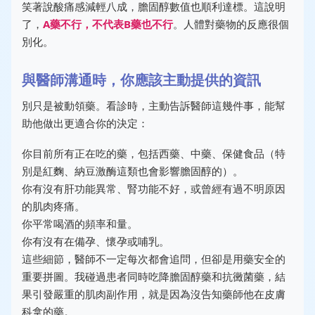
笑著說酸痛感減輕八成，膽固醇數值也順利達標。這說明
了，
A藥不行，不代表B藥也不行
。人體對藥物的反應很個
別化。
與醫師溝通時，你應該主動提供的資訊
別只是被動領藥。看診時，主動告訴醫師這幾件事，能幫
助他做出更適合你的決定：
你目前所有正在吃的藥，包括西藥、中藥、保健食品（特
別是紅麴、納豆激酶這類也會影響膽固醇的）。
你有沒有肝功能異常、腎功能不好，或曾經有過不明原因
的肌肉疼痛。
你平常喝酒的頻率和量。
你有沒有在備孕、懷孕或哺乳。
這些細節，醫師不一定每次都會追問，但卻是用藥安全的
重要拼圖。我碰過患者同時吃降膽固醇藥和抗黴菌藥，結
果引發嚴重的肌肉副作用，就是因為沒告知藥師他在皮膚
科拿的藥。