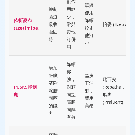
副作
單獨
抑制
用較
使用
腸道
少，
依折麥布
降幅
吸收
常與
怡妥 (Ezetrol)
(Ezetimibe)
較史
膽固
史他
他汀
醇
汀併
小
用
降幅
增加
極
肝臟
需皮
強，
瑞百安
清除
下注
PCSK9抑制
對頑
(Repatha)、樂
壞膽
射，
劑
固型
脂爽
固醇
費用
高膽
(Praluent)
的能
高昂
固醇
力
有效
在腸