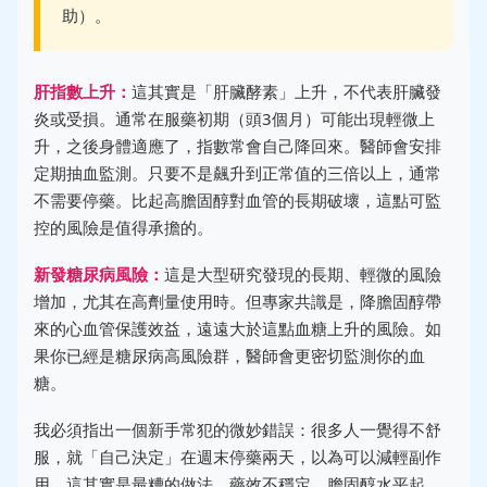
助）。
肝指數上升：
這其實是「肝臟酵素」上升，不代表肝臟發
炎或受損。通常在服藥初期（頭3個月）可能出現輕微上
升，之後身體適應了，指數常會自己降回來。醫師會安排
定期抽血監測。只要不是飆升到正常值的三倍以上，通常
不需要停藥。比起高膽固醇對血管的長期破壞，這點可監
控的風險是值得承擔的。
新發糖尿病風險：
這是大型研究發現的長期、輕微的風險
增加，尤其在高劑量使用時。但專家共識是，降膽固醇帶
來的心血管保護效益，遠遠大於這點血糖上升的風險。如
果你已經是糖尿病高風險群，醫師會更密切監測你的血
糖。
我必須指出一個新手常犯的微妙錯誤：很多人一覺得不舒
服，就「自己決定」在週末停藥兩天，以為可以減輕副作
用。這其實是最糟的做法。藥效不穩定，膽固醇水平起