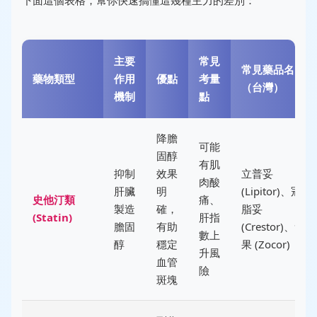
下面這個表格，幫你快速搞懂這幾種主力的差別：
主要
常見
常見藥品名
藥物類型
作用
優點
考量
（台灣）
機制
點
降膽
可能
固醇
有肌
抑制
效果
立普妥
肉酸
肝臟
明
(Lipitor)、冠
史他汀類
痛、
製造
確，
脂妥
(Statin)
肝指
膽固
有助
(Crestor)、素
數上
醇
穩定
果 (Zocor)
升風
血管
險
斑塊