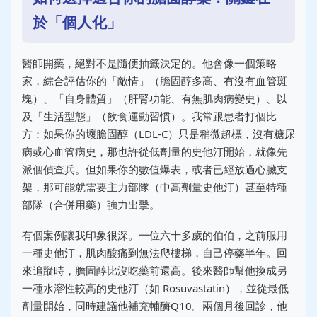
於「個人化」
醫師開藥，絕對不是隨便抽籤決定的。他會像一個策略
家，綜合評估你的「敵情」（膽固醇多高、有沒有血管斑
塊）、「自身體質」（肝腎功能、有無肌肉病變史）、以
及「生活型態」（飲食運動習慣）。我常跟患者打個比
方：如果你的壞膽固醇（LDL-C）只是稍微超標，沒有糖尿
病或心血管病史，那也許從低劑量的史他汀開始，就像先
派個偵查兵。但如果你的數值爆表，或者已經放過心臟支
架，那可能就需要主力部隊（中高劑量史他汀）甚至特種
部隊（合併用藥）強力出擊。
有個案例讓我印象很深。一位六十多歲的伯伯，之前服用
一種史他汀，肌肉酸痛到無法爬樓梯，自己停藥半年。回
來追蹤時，膽固醇比沒吃藥前還高。後來醫師幫他換成另
一種水溶性較高的史他汀（如 Rosuvastatin），並從最低
劑量開始，同時建議他補充輔酶Q10。兩個月後回診，他