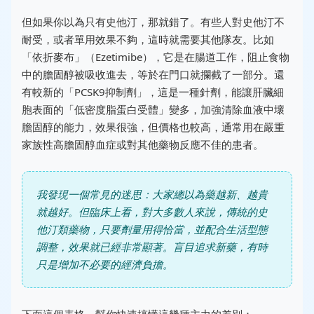
但如果你以為只有史他汀，那就錯了。有些人對史他汀不
耐受，或者單用效果不夠，這時就需要其他隊友。比如
「依折麥布」（Ezetimibe），它是在腸道工作，阻止食物
中的膽固醇被吸收進去，等於在門口就攔截了一部分。還
有較新的「PCSK9抑制劑」，這是一種針劑，能讓肝臟細
胞表面的「低密度脂蛋白受體」變多，加強清除血液中壞
膽固醇的能力，效果很強，但價格也較高，通常用在嚴重
家族性高膽固醇血症或對其他藥物反應不佳的患者。
我發現一個常見的迷思：大家總以為藥越新、越貴
就越好。但臨床上看，對大多數人來說，傳統的史
他汀類藥物，只要劑量用得恰當，並配合生活型態
調整，效果就已經非常顯著。盲目追求新藥，有時
只是增加不必要的經濟負擔。