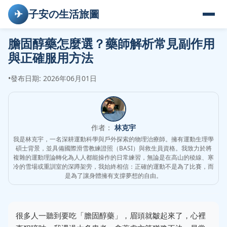
✈
子安の生活旅圖
膽固醇藥怎麼選？藥師解析常見副作用
與正確服用方法
•
發布日期: 2026年06月01日
作者：
林克宇
我是林克宇，一名深耕運動科學與戶外探索的物理治療師。擁有運動生理學
碩士背景，並具備國際滑雪教練證照（BASI）與救生員資格。我致力於將
複雜的運動理論轉化為人人都能操作的日常練習，無論是在高山的稜線、寒
冷的雪場或重訓室的深蹲架旁，我始終相信：正確的運動不是為了比賽，而
是為了讓身體擁有支撐夢想的自由。
很多人一聽到要吃「膽固醇藥」，眉頭就皺起來了，心裡