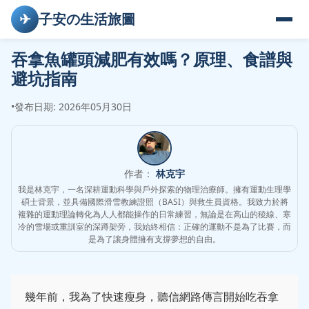
✈
子安の生活旅圖
吞拿魚罐頭減肥有效嗎？原理、食譜與
避坑指南
•
發布日期: 2026年05月30日
作者：
林克宇
我是林克宇，一名深耕運動科學與戶外探索的物理治療師。擁有運動生理學
碩士背景，並具備國際滑雪教練證照（BASI）與救生員資格。我致力於將
複雜的運動理論轉化為人人都能操作的日常練習，無論是在高山的稜線、寒
冷的雪場或重訓室的深蹲架旁，我始終相信：正確的運動不是為了比賽，而
是為了讓身體擁有支撐夢想的自由。
幾年前，我為了快速瘦身，聽信網路傳言開始吃吞拿