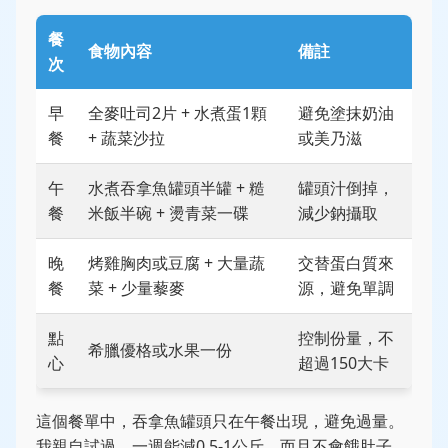
餐
食物內容
備註
次
早
全麥吐司2片 + 水煮蛋1顆
避免塗抹奶油
餐
+ 蔬菜沙拉
或美乃滋
午
水煮吞拿魚罐頭半罐 + 糙
罐頭汁倒掉，
餐
米飯半碗 + 燙青菜一碟
減少鈉攝取
晚
烤雞胸肉或豆腐 + 大量蔬
交替蛋白質來
餐
菜 + 少量藜麥
源，避免單調
點
控制份量，不
希臘優格或水果一份
心
超過150大卡
這個餐單中，吞拿魚罐頭只在午餐出現，避免過量。
我親自試過，一週能減0.5-1公斤，而且不會餓肚子。