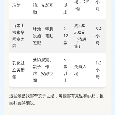
場，DIY
小
璃館
驗、光影互
以
另計
時
動
上
百果山
約200-
球池、攀爬
2-
3-4
探索樂
300元
設施、電動
12
小
園室內
（依設
遊戲
歲
時
區
施）
藝術展覽、
5
彰化縣
1-2
親子工作
歲
免費入
立美術
小
坊、安靜空
以
場
館
時
間
上
這些景點我都帶孩子去過，每個都有亮點和缺點，後
面我會詳細說。