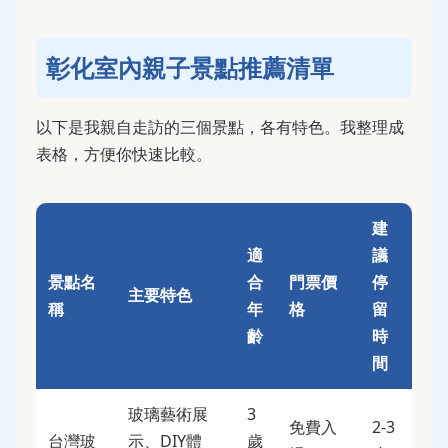
彰化室內親子景點推薦清單
以下是我親自走訪的三個景點，各有特色。我整理成
表格，方便你快速比較。
建
適
議
景點名
合
門票價
停
主要特色
稱
年
格
留
齡
時
間
玻璃藝術展
3
免費入
2-3
台灣玻
示、DIY體
歲