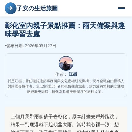
✈
子安の生活旅圖
彰化室內親子景點推薦：雨天備案與趣
味學習去處
•
發布日期: 2026年05月27日
作者：
江循
我是江循，曾任職於建築事務所與文化產權研究機構，現為全職自由撰稿人
與跨國專欄作者。我以空間設計者的視角觀察城市，致力於將繁雜的交通攻
略與歷史脈絡，轉化為具備美學溫度的旅行提案。
上個月我帶兩個孩子去彰化，原本計畫去戶外跑跳，
結果一到鹿港就下起傾盆大雨。當時我心裡一涼，想