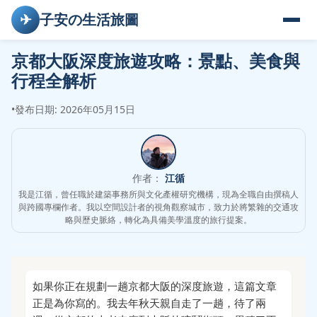
✈
子安の生活旅圖
京都大阪深度旅遊攻略：景點、美食與
行程全解析
•
發布日期: 2026年05月15日
作者：
江循
我是江循，曾任職於建築事務所與文化產權研究機構，現為全職自由撰稿人
與跨國專欄作者。我以空間設計者的視角觀察城市，致力於將繁雜的交通攻
略與歷史脈絡，轉化為具備美學溫度的旅行提案。
如果你正在規劃一趟京都大阪的深度旅遊，這篇文章
正是為你寫的。我去年秋天親自走了一趟，待了兩