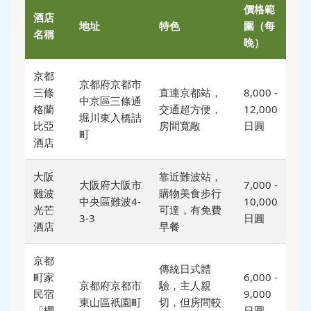
價格範
酒店
地址
特色
圍（每
名稱
晚）
京都
京都府京都市
三條
直連京都站，
8,000 -
中京區三條通
格蘭
交通超方便，
12,000
堀川東入橋詰
比亞
房間寬敞
日圓
町
酒店
大阪
靠近難波站，
大阪府大阪市
7,000 -
難波
購物美食步行
中央區難波4-
10,000
光芒
可達，有免費
3-3
日圓
酒店
早餐
京都
傳統日式體
町家
6,000 -
京都府京都市
驗，主人親
民宿
9,000
東山區祇園町
切，但房間較
「櫻
日圓