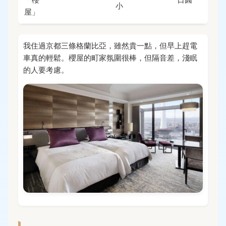
小
屋」
我住過京都三條格蘭比亞，雖然貴一點，但早上趕電
車真的輕鬆。櫻屋的町家氛圍很棒，但隔音差，淺眠
的人要考慮。