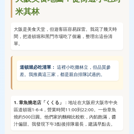
米其林
大阪是美食天堂，但遊客區容易踩雷。我花了幾天時
間，把道頓堀和黑門市場吃了個遍，整理出這份清
單。
道頓堀必吃清單：
這裡小吃攤林立，但品質參
差。我推薦這三家，都是親自排隊試過的。
1. 章魚燒老店「くくる」
：地址在大阪府大阪市中央
區道頓堀1-6-4，營業時間11:00到22:00。一份章魚
燒約500日圓。他們家的麵糊比較軟，內餡飽滿，醬
汁偏甜。我發現下午3點後排隊最長，建議早點去。