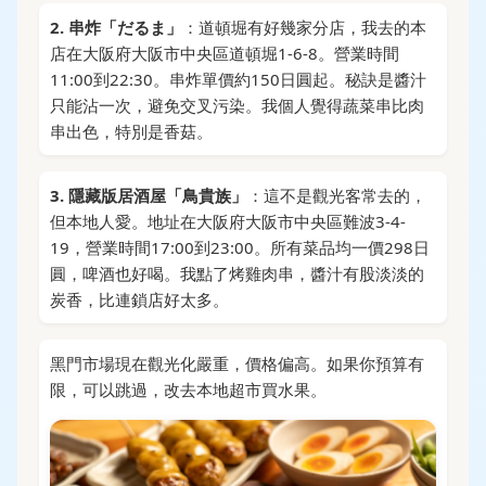
2. 串炸「だるま」
：道頓堀有好幾家分店，我去的本
店在大阪府大阪市中央區道頓堀1-6-8。營業時間
11:00到22:30。串炸單價約150日圓起。秘訣是醬汁
只能沾一次，避免交叉污染。我個人覺得蔬菜串比肉
串出色，特別是香菇。
3. 隱藏版居酒屋「鳥貴族」
：這不是觀光客常去的，
但本地人愛。地址在大阪府大阪市中央區難波3-4-
19，營業時間17:00到23:00。所有菜品均一價298日
圓，啤酒也好喝。我點了烤雞肉串，醬汁有股淡淡的
炭香，比連鎖店好太多。
黑門市場現在觀光化嚴重，價格偏高。如果你預算有
限，可以跳過，改去本地超市買水果。